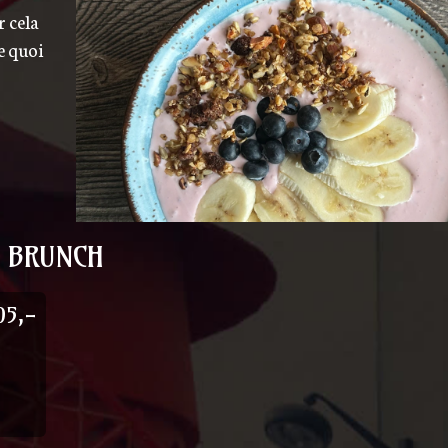
r cela
e quoi
BRUNCH
05,-