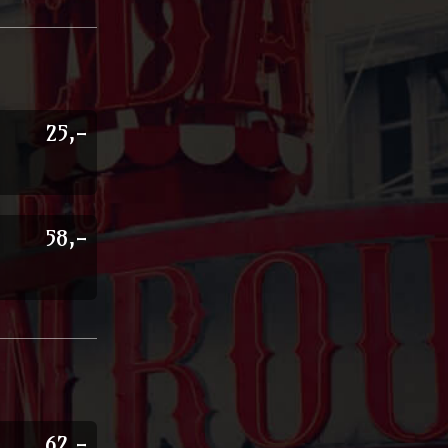
25,-
58,-
62,-