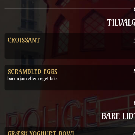
TILVAL
CROISSANT
SCRAMBLED EGGS
bacon jam eller røget laks
BARE LI
GRÆSK YOGHURT BOWL