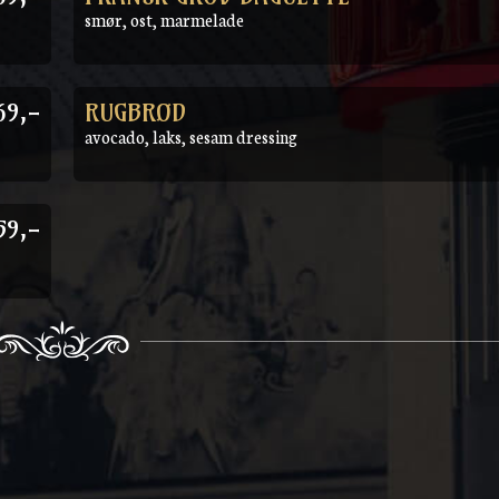
smør, ost, marmelade
69,-
RUGBRØD
avocado, laks, sesam dressing
59,-