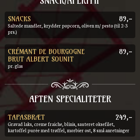
SNACK/APERITIF
SNACKS
89,-
Saltede mandler, krydder popcorn, oliven m/ pesto (til 2-3
prs.)
CRÉMANT DE BOURGOGNE
89,-
BRUT ALBERT SOUNIT
pr. glas
AFTEN SPECIALITETER
TAPASBRÆT
249,-
Gravad laks, creme fraiche, blinis, sauteret oksefilet,
kartoffel purée med trøffel, morbier ost, 8 små anretninger