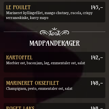
LE POULET
145,-
Marineret kyllingefilet, mango chutney, rucola, crispy
serranoskinke, karry mayo
MADPANDEKAGER
KARTOFFEL
142,-
Morbier ost, bacon jam, løg, emmentaler ost, salat
MARINERET OKSEFILET
148,-
Champignon, pesto, emmentaler ost, salat
RØGET LAKS
148,-