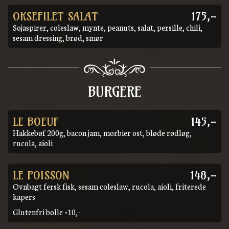
OKSEFILET SALAT
175,-
Sojaspirer, coleslaw, mynte, peanuts, salat, persille, chili,
sesam dressing, brød, smør
BURGERE
LE BOEUF
145,-
Hakkebøf 200g, bacon jam, morbier ost, bløde rødløg,
rucola, aioli
LE POISSON
148,-
Ovnbagt fersk fisk, sesam coleslaw, rucola, aioli, friterede
kapers
Glutenfri bolle +10,-