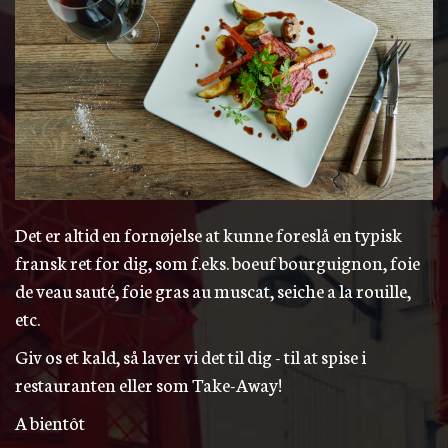
Det er altid en fornøjelse at kunne foreslå en typisk
fransk ret for dig, som f.eks. boeuf bourguignon, foie
de veau sauté, foie gras au muscat, seiche a la rouille,
etc.
Giv os et kald, så laver vi det til dig - til at spise i
restauranten eller som Take-Away!
A bientôt